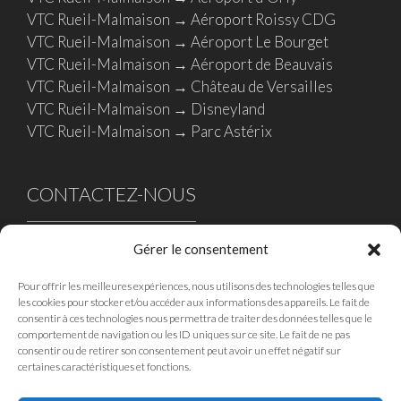
VTC Rueil-Malmaison → Aéroport Roissy CDG
VTC Rueil-Malmaison → Aéroport Le Bourget
VTC Rueil-Malmaison → Aéroport de Beauvais
VTC Rueil-Malmaison → Château de Versailles
VTC Rueil-Malmaison → Disneyland
VTC Rueil-Malmaison → Parc Astérix
CONTACTEZ-NOUS
Gérer le consentement
Pour offrir les meilleures expériences, nous utilisons des technologies telles que
les cookies pour stocker et/ou accéder aux informations des appareils. Le fait de
+33171025035
consentir à ces technologies nous permettra de traiter des données telles que le
contact@mpdriver.com
comportement de navigation ou les ID uniques sur ce site. Le fait de ne pas
consentir ou de retirer son consentement peut avoir un effet négatif sur
certaines caractéristiques et fonctions.